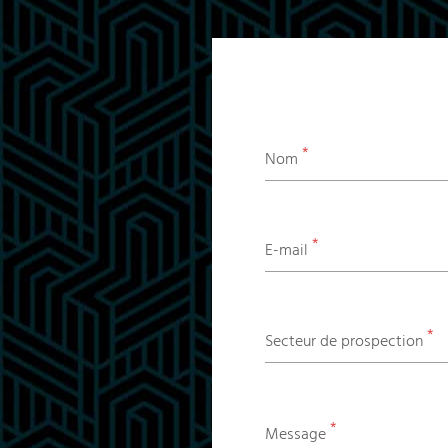
*
Nom
*
E-mail
*
Secteur de prospection
*
Message