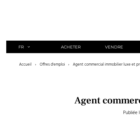
Aller
au
contenu
FR
ACHETER
VENDRE
Accueil
›
Offres d'emploi
›
Agent commercial immobilier luxe et pr
Agent commerci
Publiée l