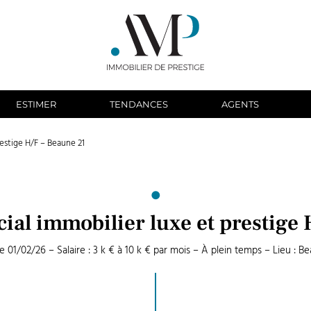
ESTIMER
TENDANCES
AGENTS
estige H/F – Beaune 21
al immobilier luxe et prestige 
e 01/02/26 – Salaire : 3 k € à 10 k € par mois – À plein temps – Lieu : B