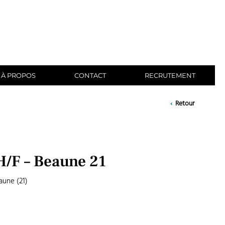
À PROPOS
CONTACT
RECRUTEMENT
‹
Retour
H/F – Beaune 21
eaune (21)