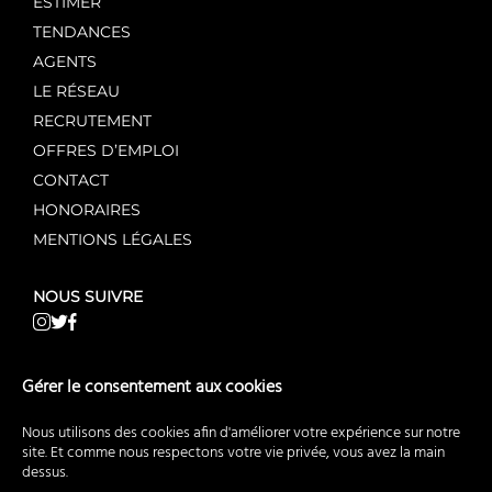
ESTIMER
TENDANCES
AGENTS
LE RÉSEAU
RECRUTEMENT
OFFRES D’EMPLOI
CONTACT
HONORAIRES
MENTIONS LÉGALES
NOUS SUIVRE
NOS AUTRES SITES WEB
Gérer le consentement aux cookies
AgentMandataire.fr
Nous utilisons des cookies afin d'améliorer votre expérience sur notre
AgentMandataireNeuf.fr
site. Et comme nous respectons votre vie privée, vous avez la main
dessus.
AgentMandataireCommerce.fr