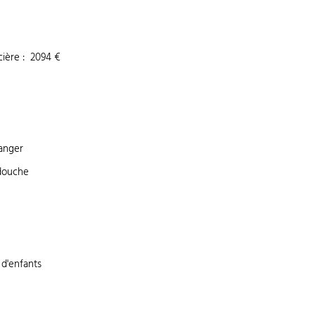
cière
:
2094 €
anger
 douche
d'enfants