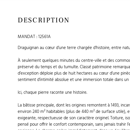
DESCRIPTION
MANDAT : 12561A
Draguignan au cœur d’une terre chargée d’histoire, entre natu
À seulement quelques minutes du centre-ville et des commodi
préservé du temps et du tumulte. Classé patrimoine remarqu
d’exception déploie plus de huit hectares au cœur d’une pinè
sentiment d’intimité absolue et une immersion totale dans un
Ici, chaque pierre raconte une histoire.
La bâtisse principale, dont les origines remontent à 1493, inca
environ 240 m² habitables (plus de 440 m² de surface utile), ell
exigeante, respectueuse de son caractère originel. Toiture, iso
pensé pour offrir le confort contemporain, sans jamais trahir l’