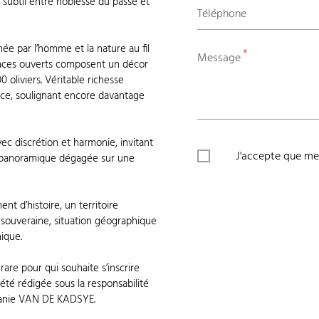
subtil entre noblesse du passé et
Téléphone
ée par l’homme et la nature au fil
*
Message
spaces ouverts composent un décor
oliviers. Véritable richesse
ence, soulignant encore davantage
vec discrétion et harmonie, invitant
J'accepte que mes
e panoramique dégagée sur une
t d’histoire, un territoire
 souveraine, situation géographique
nique.
are pour qui souhaite s’inscrire
été rédigée sous la responsabilité
phanie VAN DE KADSYE.