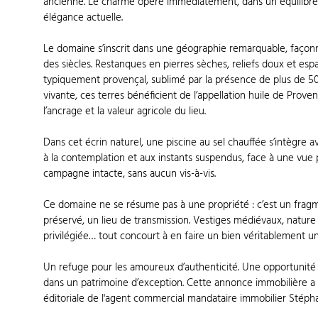
ancienne. Le charme opère immédiatement, dans un équilibre 
élégance actuelle.
Le domaine s’inscrit dans une géographie remarquable, façonn
des siècles. Restanques en pierres sèches, reliefs doux et e
typiquement provençal, sublimé par la présence de plus de 500 
vivante, ces terres bénéficient de l’appellation huile de Prov
l’ancrage et la valeur agricole du lieu.
Dans cet écrin naturel, une piscine au sel chauffée s’intègre a
à la contemplation et aux instants suspendus, face à une vu
campagne intacte, sans aucun vis-à-vis.
Ce domaine ne se résume pas à une propriété : c’est un fragmen
préservé, un lieu de transmission. Vestiges médiévaux, nature
privilégiée… tout concourt à en faire un bien véritablement u
Un refuge pour les amoureux d’authenticité. Une opportunité r
dans un patrimoine d’exception. Cette annonce immobilière a 
éditoriale de l'agent commercial mandataire immobilier Sté