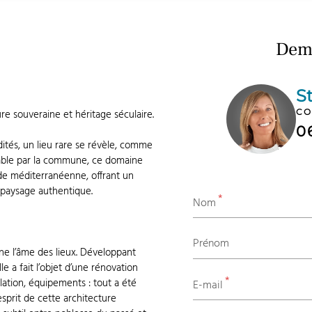
Dema
S
CO
re souveraine et héritage séculaire.
0
tés, un lieu rare se révèle, comme
able par la commune, ce domaine
de méditerranéenne, offrant un
 paysage authentique.
*
Nom
Prénom
rne l’âme des lieux. Développant
e a fait l’objet d’une rénovation
*
lation, équipements : tout a été
E-mail
esprit de cette architecture