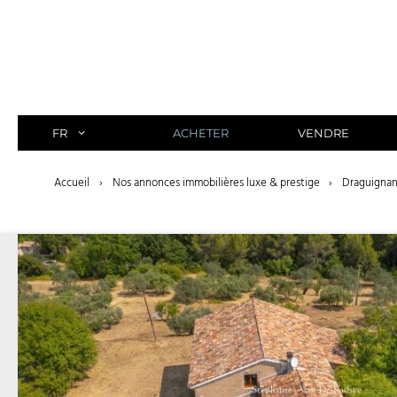
Aller
au
contenu
FR
ACHETER
VENDRE
Accueil
›
Nos annonces immobilières luxe & prestige
›
Draguignan