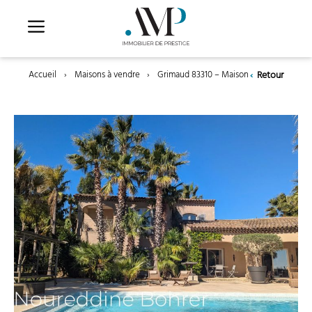
Aller
au
contenu
‹
Retour
Accueil
›
Maisons à vendre
›
Grimaud 83310 – Maison