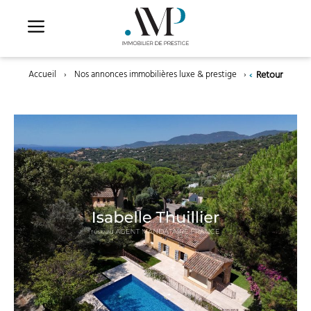
Aller
au
contenu
‹
Retour
Accueil
›
Nos annonces immobilières luxe & prestige
›
La Croix-Valmer