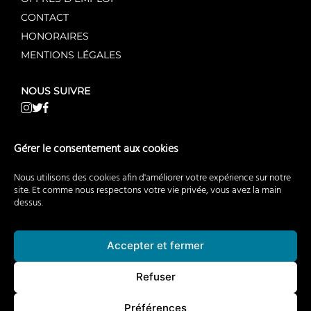
CONTACT
HONORAIRES
MENTIONS LÉGALES
NOUS SUIVRE
NOS AUTRES SITES WEB
Gérer le consentement aux cookies
AgentMandataire.fr
Nous utilisons des cookies afin d'améliorer votre expérience sur notre
AgentMandataireNeuf.fr
site. Et comme nous respectons votre vie privée, vous avez la main
dessus.
AgentMandataireCommerce.fr
BuyerAgent.fr
EstimationImmobiliere.fr
Accepter et fermer
RecrutementImmobilier.fr
Refuser
PassoiresThermiques.fr
ClubDealimmobilier.fr
Préférences