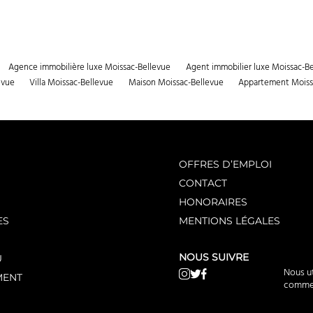
Agence immobilière luxe Moissac-Bellevue
Agent immobilier luxe Moissac-B
evue
Villa Moissac-Bellevue
Maison Moissac-Bellevue
Appartement Moiss
OFFRES D’EMPLOI
CONTACT
HONORAIRES
ES
MENTIONS LÉGALES
NOUS SUIVRE
U
Nous ut
MENT
comme n