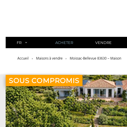
Aller
au
contenu
FR
ACHETER
VENDRE
Accueil
›
Maisons à vendre
›
Moissac-Bellevue 83630 – Maison
SOUS COMPROMIS