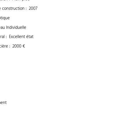
 construction
:
2007
ptique
au Individuelle
ral
:
Excellent état
cière
:
2000 €
ent