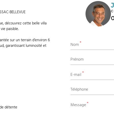
C
ISSAC-BELLEVUE
, découvrez cette belle villa
ie paisible.
antée sur un terrain d’environ 6
*
Nom
d, garantissant luminosité et
Prénom
*
r
E-mail
Téléphone
*
Message
 de détente