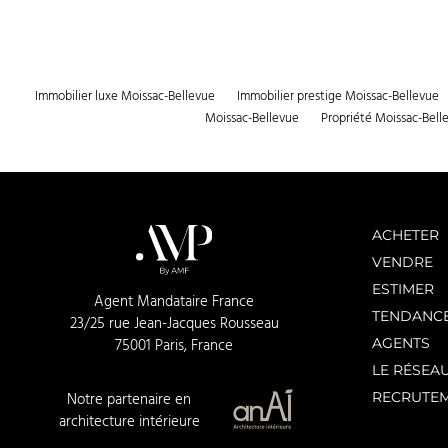
Immobilier luxe Moissac-Bellevue
Immobilier prestige Moissac-Bellevue
Moissac-Bellevue
Propriété Moissac-Bell
ACHETER
VENDRE
ESTIMER
Agent Mandataire France
TENDANC
23/25 rue Jean-Jacques Rousseau
AGENTS
75001 Paris, France
LE RÉSEA
RECRUTE
Notre partenaire en
architecture intérieure