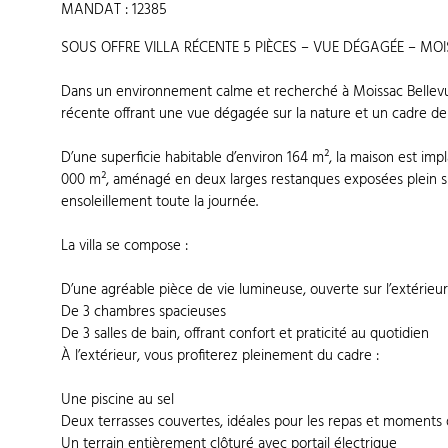
MANDAT : 12385
SOUS OFFRE VILLA RÉCENTE 5 PIÈCES – VUE DÉGAGÉE – MO
Dans un environnement calme et recherché à Moissac Bellevue
récente offrant une vue dégagée sur la nature et un cadre de v
D’une superficie habitable d’environ 164 m², la maison est impl
000 m², aménagé en deux larges restanques exposées plein su
ensoleillement toute la journée.
La villa se compose :
D’une agréable pièce de vie lumineuse, ouverte sur l’extérieu
De 3 chambres spacieuses
De 3 salles de bain, offrant confort et praticité au quotidien
À l’extérieur, vous profiterez pleinement du cadre :
Une piscine au sel
Deux terrasses couvertes, idéales pour les repas et moments
Un terrain entièrement clôturé avec portail électrique