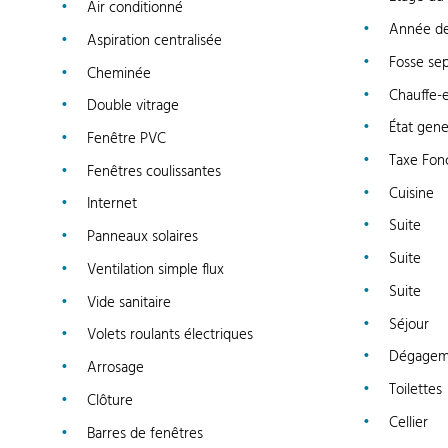
Air conditionné
Année de
Aspiration centralisée
Fosse se
Cheminée
Chauffe-e
Double vitrage
État gene
Fenêtre PVC
Taxe Fon
Fenêtres coulissantes
Cuisine
Internet
Suite
Panneaux solaires
Suite
Ventilation simple flux
Suite
Vide sanitaire
Séjour
Volets roulants électriques
Dégagem
Arrosage
Toilettes
Clôture
Cellier
Barres de fenêtres