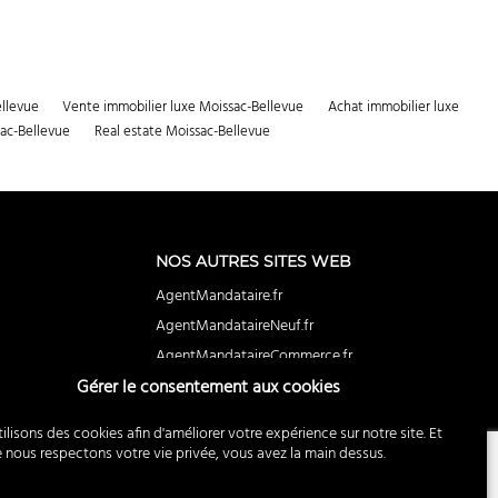
ellevue
Vente immobilier luxe Moissac-Bellevue
Achat immobilier luxe
ac-Bellevue
Real estate Moissac-Bellevue
NOS AUTRES SITES WEB
AgentMandataire.fr
AgentMandataireNeuf.fr
AgentMandataireCommerce.fr
Gérer le consentement aux cookies
BuyerAgent.fr
EstimationImmobiliere.fr
ilisons des cookies afin d'améliorer votre expérience sur notre site. Et
RecrutementImmobilier.fr
ous respectons votre vie privée, vous avez la main dessus.
PassoiresThermiques.fr