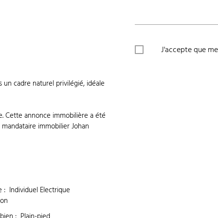
J'accepte que mes
un cadre naturel privilégié, idéale
te. Cette annonce immobilière a été
al mandataire immobilier Johan
e
:
Individuel Electrique
ion
 bien
:
Plain-pied