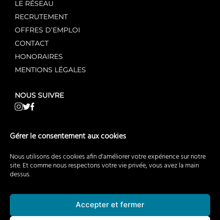
LE RÉSEAU
RECRUTEMENT
OFFRES D’EMPLOI
CONTACT
HONORAIRES
MENTIONS LÉGALES
NOUS SUIVRE
NOS AUTRES SITES WEB
Gérer le consentement aux cookies
AgentMandataire.fr
Nous utilisons des cookies afin d'améliorer votre expérience sur notre
AgentMandataireNeuf.fr
site. Et comme nous respectons votre vie privée, vous avez la main
dessus.
AgentMandataireCommerce.fr
BuyerAgent.fr
EstimationImmobiliere.fr
Accepter et fermer
RecrutementImmobilier.fr