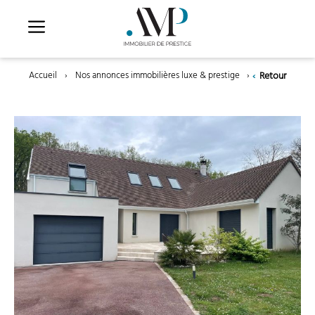
Aller
au
contenu
‹
Retour
Accueil
›
Nos annonces immobilières luxe & prestige
›
Noisy-sur-École