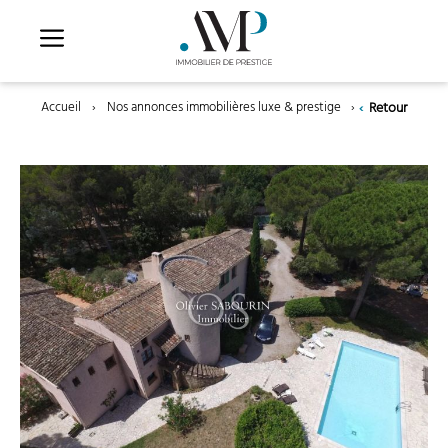
Aller
au
contenu
‹
Retour
Accueil
›
Nos annonces immobilières luxe & prestige
›
Roquebrune-su