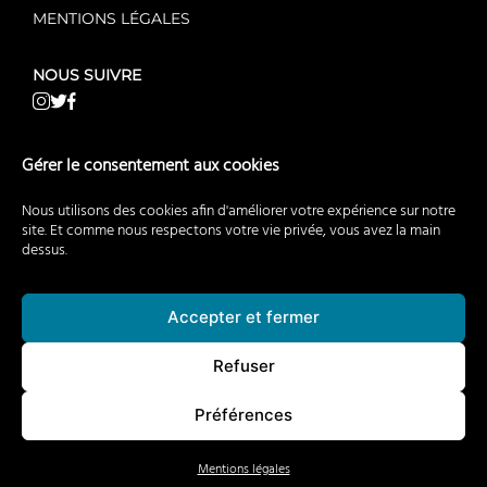
MENTIONS LÉGALES
NOUS SUIVRE
NOS AUTRES SITES WEB
Gérer le consentement aux cookies
AgentMandataire.fr
Nous utilisons des cookies afin d'améliorer votre expérience sur notre
AgentMandataireNeuf.fr
site. Et comme nous respectons votre vie privée, vous avez la main
dessus.
AgentMandataireCommerce.fr
BuyerAgent.fr
EstimationImmobiliere.fr
Accepter et fermer
RecrutementImmobilier.fr
Refuser
PassoiresThermiques.fr
ClubDealimmobilier.fr
Préférences
Mentions légales