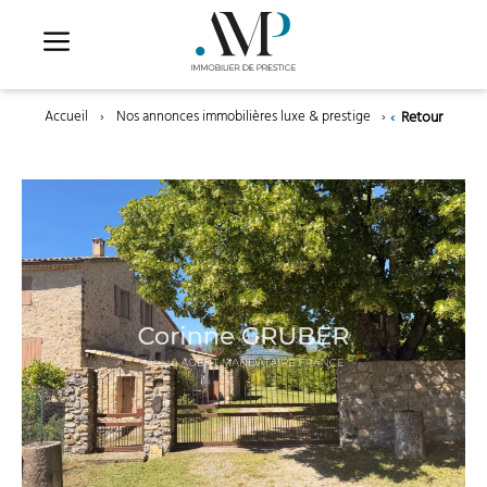
Aller
au
contenu
‹
Retour
Accueil
›
Nos annonces immobilières luxe & prestige
›
Thoard 04380 –