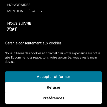
HONORAIRES
MENTIONS LÉGALES
NOUS SUIVRE
NOS AUTRES SITES WEB
Gérer le consentement aux cookies
AgentMandataire.fr
Nous utilisons des cookies afin d'améliorer votre expérience sur notre
AgentMandataireNeuf.fr
site. Et comme nous respectons votre vie privée, vous avez la main
dessus.
AgentMandataireCommerce.fr
BuyerAgent.fr
EstimationImmobiliere.fr
Accepter et fermer
RecrutementImmobilier.fr
Refuser
PassoiresThermiques.fr
ClubDealimmobilier.fr
Préférences