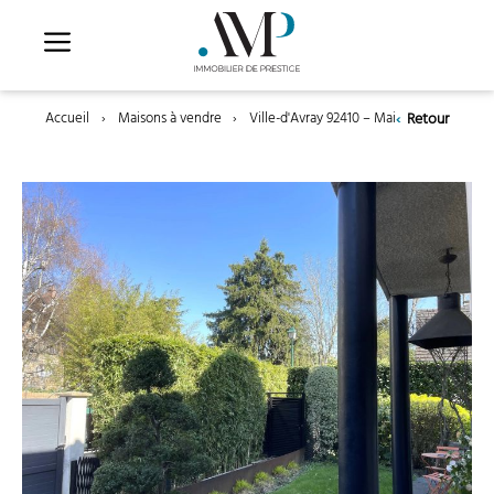
Aller
au
contenu
‹
Retour
Accueil
›
Maisons à vendre
›
Ville-d'Avray 92410 – Maison