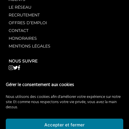
LE RÉSEAU
RECRUTEMENT
OFFRES D’EMPLOI
CONTACT
HONORAIRES
MENTIONS LÉGALES
NOUS SUIVRE
NOS AUTRES SITES WEB
Gérer le consentement aux cookies
AgentMandataire.fr
Nous utilisons des cookies afin d'améliorer votre expérience sur notre
AgentMandataireNeuf.fr
site. Et comme nous respectons votre vie privée, vous avez la main
dessus.
AgentMandataireCommerce.fr
BuyerAgent.fr
EstimationImmobiliere.fr
Accepter et fermer