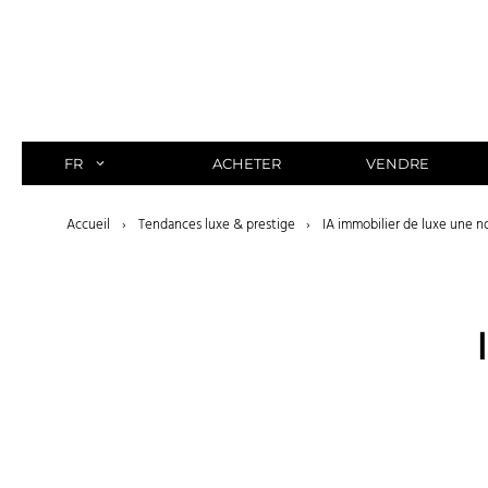
Aller
au
contenu
FR
ACHETER
VENDRE
Accueil
›
Tendances luxe & prestige
›
IA immobilier de luxe une n