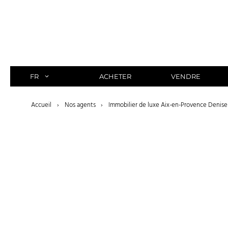
Aller
au
contenu
FR
ACHETER
VENDRE
Accueil
›
Nos agents
›
Immobilier de luxe Aix-en-Provence Denise