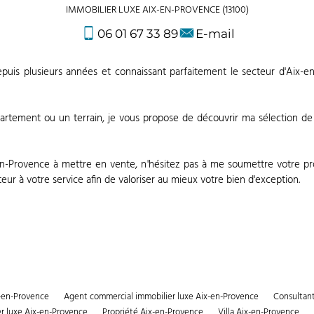
IMMOBILIER LUXE AIX-EN-PROVENCE (13100)
06 01 67 33 89
E-mail
depuis plusieurs années et connaissant parfaitement le secteur d'Aix
partement ou un terrain, je vous propose de découvrir ma sélection de
en-Provence à mettre en vente, n'hésitez pas à me soumettre votre p
eur à votre service afin de valoriser au mieux votre bien d'exception.
x-en-Provence
Agent commercial immobilier luxe Aix-en-Provence
Consultant
er luxe Aix-en-Provence
Propriété Aix-en-Provence
Villa Aix-en-Provence