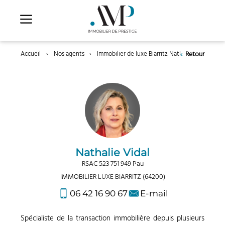
Aller
au
contenu
‹
Retour
Accueil
›
Nos agents
›
Immobilier de luxe Biarritz Nathalie Vidal
Nathalie Vidal
RSAC 523 751 949 Pau
IMMOBILIER LUXE BIARRITZ (64200)
06 42 16 90 67
E-mail
Spécialiste de la transaction immobilière depuis plusieurs