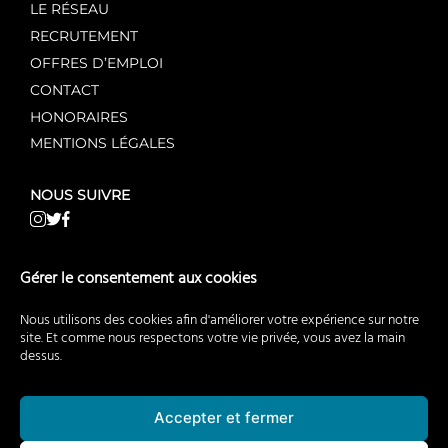
LE RÉSEAU
RECRUTEMENT
OFFRES D’EMPLOI
CONTACT
HONORAIRES
MENTIONS LÉGALES
NOUS SUIVRE
NOS AUTRES SITES WEB
Gérer le consentement aux cookies
AgentMandataire.fr
Nous utilisons des cookies afin d'améliorer votre expérience sur notre
AgentMandataireNeuf.fr
site. Et comme nous respectons votre vie privée, vous avez la main
dessus.
AgentMandataireCommerce.fr
BuyerAgent.fr
EstimationImmobiliere.fr
Accepter et fermer
RecrutementImmobilier.fr