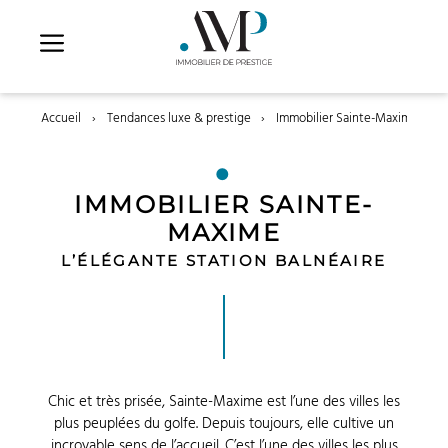
Aller
au
contenu
Accueil
›
Tendances luxe & prestige
›
Immobilier Sainte-Maxime l’élég
IMMOBILIER SAINTE-
MAXIME
L’ÉLÉGANTE STATION BALNÉAIRE
Chic et très prisée, Sainte-Maxime est l’une des villes les
plus peuplées du golfe. Depuis toujours, elle cultive un
incroyable sens de l’accueil. C’est l’une des villes les plus