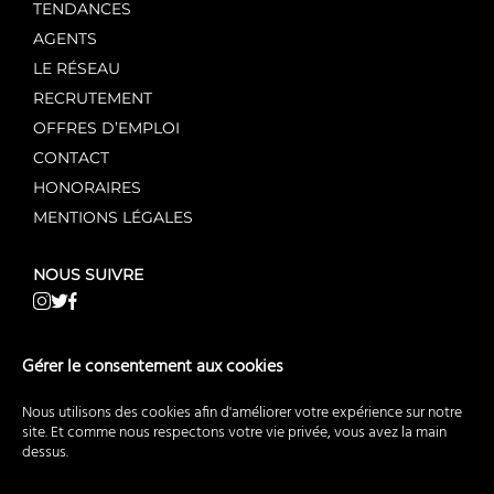
TENDANCES
AGENTS
LE RÉSEAU
RECRUTEMENT
OFFRES D’EMPLOI
CONTACT
HONORAIRES
MENTIONS LÉGALES
NOUS SUIVRE
NOS AUTRES SITES WEB
Gérer le consentement aux cookies
AgentMandataire.fr
Nous utilisons des cookies afin d'améliorer votre expérience sur notre
AgentMandataireNeuf.fr
site. Et comme nous respectons votre vie privée, vous avez la main
dessus.
AgentMandataireCommerce.fr
BuyerAgent.fr