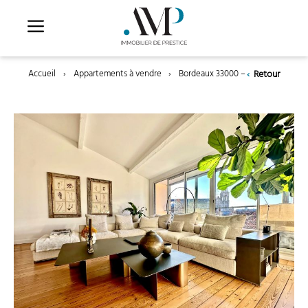
Aller
au
contenu
‹
Retour
Accueil
›
Appartements à vendre
›
Bordeaux 33000 – Appartement