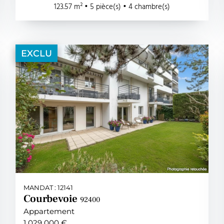
123.57 m² • 5 pièce(s) • 4 chambre(s)
EXCLU
MANDAT : 12141
Courbevoie
92400
Appartement
1 029 000 €