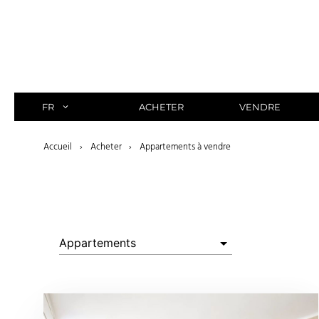
Aller
au
contenu
FR
ACHETER
VENDRE
Accueil
›
Acheter
›
Appartements à vendre