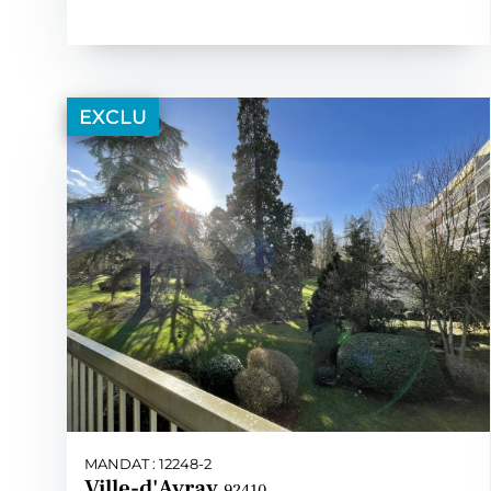
EXCLU
MANDAT : 12248-2
Ville-d'Avray
92410