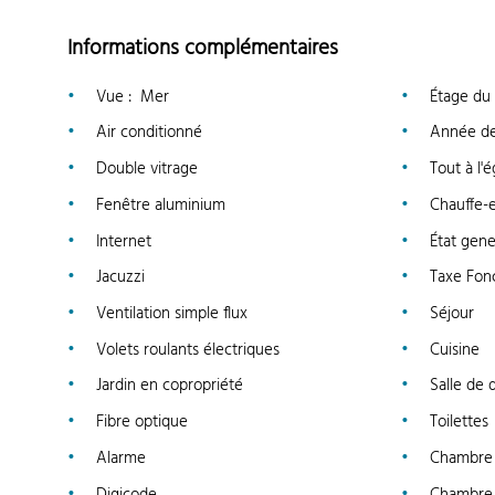
Informations complémentaires
Vue
:
Mer
Étage du
Air conditionné
Année de
Double vitrage
Tout à l'
Fenêtre aluminium
Chauffe-e
Internet
État gene
Jacuzzi
Taxe Fon
Ventilation simple flux
Séjour
Volets roulants électriques
Cuisine
Jardin en copropriété
Salle de
Fibre optique
Toilettes
Alarme
Chambre
Digicode
Chambre