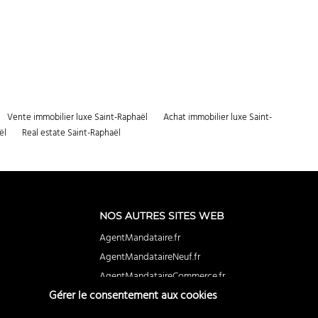
Vente immobilier luxe Saint-Raphaël
Achat immobilier luxe Saint-
ël
Real estate Saint-Raphaël
NOS AUTRES SITES WEB
AgentMandataire.fr
AgentMandataireNeuf.fr
AgentMandataireCommerce.fr
Gérer le consentement aux cookies
BuyerAgent.fr
EstimationImmobiliere.fr