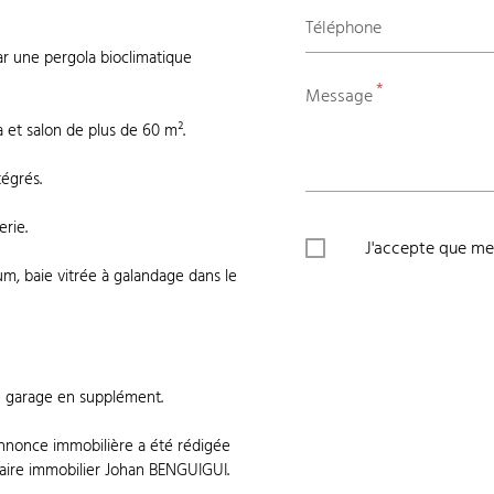
Téléphone
ar une pergola bioclimatique
*
Message
et salon de plus de 60 m².
tégrés.
rie.
J'accepte que mes
um, baie vitrée à galandage dans le
e garage en supplément.
annonce immobilière a été rédigée
taire immobilier Johan BENGUIGUI.