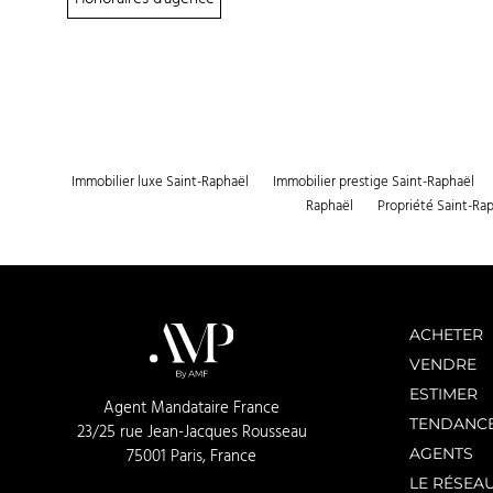
Immobilier luxe Saint-Raphaël
Immobilier prestige Saint-Raphaël
Raphaël
Propriété Saint-Ra
ACHETER
VENDRE
ESTIMER
Agent Mandataire France
TENDANC
23/25 rue Jean-Jacques Rousseau
AGENTS
75001 Paris, France
LE RÉSEA