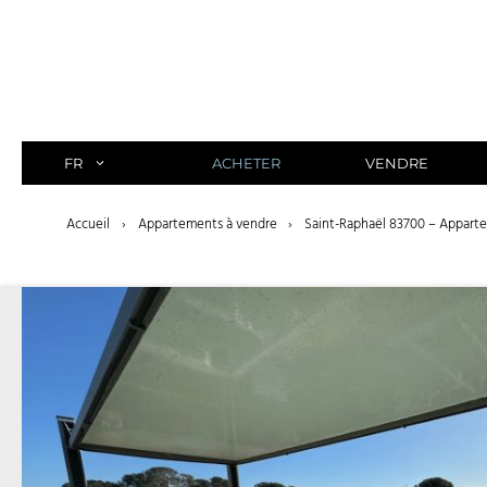
Aller
au
contenu
FR
ACHETER
VENDRE
Accueil
›
Appartements à vendre
›
Saint-Raphaël 83700 – Appart