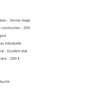
 bien
:
Dernier étage
 construction
:
2016
égout
au Individuelle
ral
:
Excellent état
cière
:
2100 €
 douche