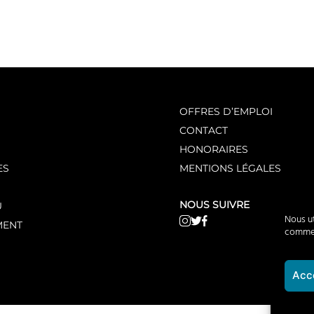
OFFRES D’EMPLOI
CONTACT
HONORAIRES
ES
MENTIONS LÉGALES
NOUS SUIVRE
U
Nous ut
MENT
comme n
Acc