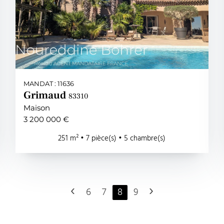
MANDAT : 11636
Grimaud
83310
Maison
3 200 000 €
251 m² • 7 pièce(s) • 5 chambre(s)
‹
›
6
7
8
9