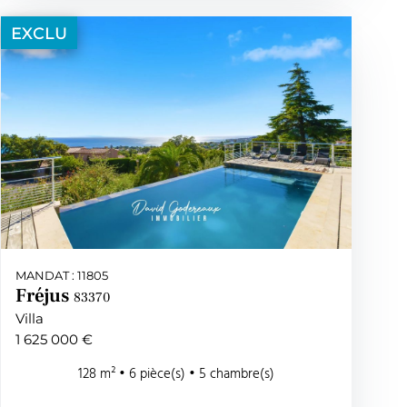
EXCLU
MANDAT : 11805
Fréjus
83370
Villa
1 625 000 €
128 m² • 6 pièce(s) • 5 chambre(s)