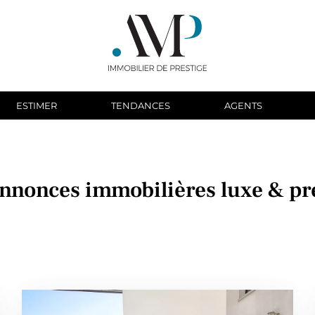
ESTIMER
TENDANCES
AGENTS
nnonces immobilières luxe & pr