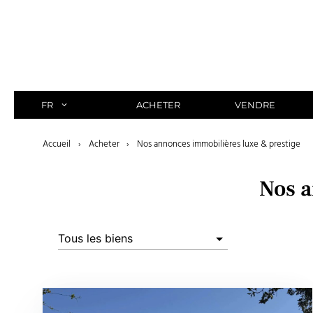
Aller
au
contenu
FR
ACHETER
VENDRE
Accueil
›
Acheter
›
Nos annonces immobilières luxe & prestige
Nos a