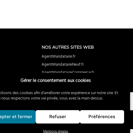
NOS AUTRES SITES WEB
AgentMandataire.fr
AgentMandataireNeuf.fr
AgentMandataireCommerce.fr
Gérer le consentement aux cookies
BuyerAgent.fr
EstimationImmobiliere.fr
ilisons des cookies afin d'améliorer votre expérience sur notre site. Et
RecrutementImmobilier.fr
ous respectons votre vie privée, vous avez la main dessus.
PassoiresThermiques.fr
ClubDealimmobilier.fr
epter et fermer
Refuser
Préférences
Mentions légales