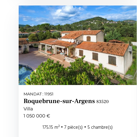
MANDAT : 11951
Roquebrune-sur-Argens
83520
Villa
1 050 000 €
175.15 m² • 7 pièce(s) • 5 chambre(s)